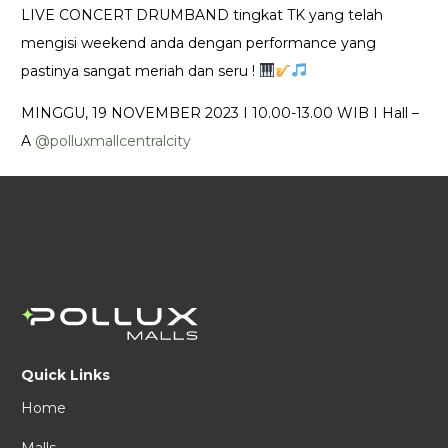
LIVE CONCERT DRUMBAND tingkat TK yang telah
mengisi weekend anda dengan performance yang
pastinya sangat meriah dan seru !
MINGGU, 19 NOVEMBER 2023 I 10.00-13.00 WIB I Hall –
A
@polluxmallcentralcity
Quick Links
Home