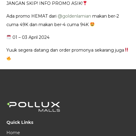
JANGAN SKIP! INFO PROMO ASIK!
Ada promo HEMAT dari
@goldenlamian
makan ber-2
cuma 49K dan makan ber-4 cuma 94K
01 – 03 April 2024
Yuuk segera datang dan order promonya sekarang juga
Quick Links
Home