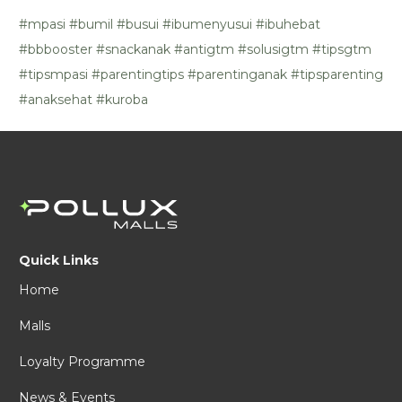
#mpasi
#bumil
#busui
#ibumenyusui
#ibuhebat
#bbbooster
#snackanak
#antigtm
#solusigtm
#tipsgtm
#tipsmpasi
#parentingtips
#parentinganak
#tipsparenting
#anaksehat
#kuroba
Quick Links
Home
Malls
Loyalty Programme
News & Events