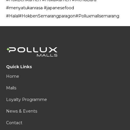
#menyatukanrasa #japanesefood
#Halal#HokbenSemarangparagon#Polluxmallsemarang
Quick Links
Home
Malls
Loyalty Programme
News & Events
Contact