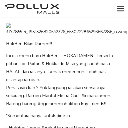
HokBen Bikin Ramen!!!
Ini dia menu baru HokBen … HOKA RAMEN ! Tersedia
pilihan Tori Paitan & Hokkaido Miso yang sudah pasti
HALAL dan rasanya… uenak meeennnn. Lebih pas
disantap ramean.
Penasaran kan ? Yuk langsung rasakan sensasinya
sekarang. Ramen Mantul Ekstra Gaul, #inibaruramen.
Bareng-bareng #ngerameninhokben kuy Friends!!!
*Sementara hanya untuk dine-in
#HokBenRamen #HokaRamen #MenuBaru