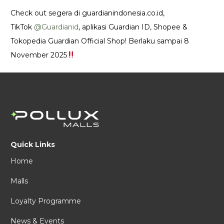
Check out segera di guardianindonesia.co.id,
TikTok
@Guardianid
, aplikasi Guardian ID, Shopee &
Tokopedia Guardian Official Shop! Berlaku sampai 8
November 2025
Quick Links
Home
Malls
Loyalty Programme
News & Events