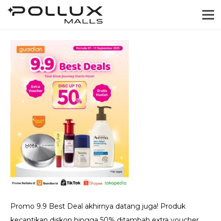
Promo 9.9 Best Deal akhirnya datang juga! Produk
kecantikan diskon hingga 50% ditambah extra voucher