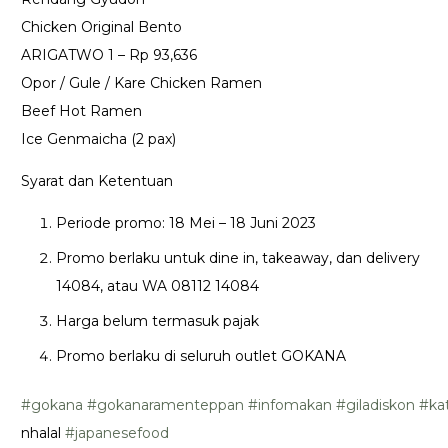
Chicken Original Bento
ARIGATWO 1 – Rp 93,636
Opor / Gule / Kare Chicken Ramen
Beef Hot Ramen
Ice Genmaicha (2 pax)
Syarat dan Ketentuan
Periode promo: 18 Mei – 18 Juni 2023
Promo berlaku untuk dine in, takeaway, dan delivery
14084, atau WA 08112 14084
Harga belum termasuk pajak
Promo berlaku di seluruh outlet GOKANA
#gokana
#gokanaramenteppan
#infomakan
#giladiskon
#ka
nhalal
#japanesefood