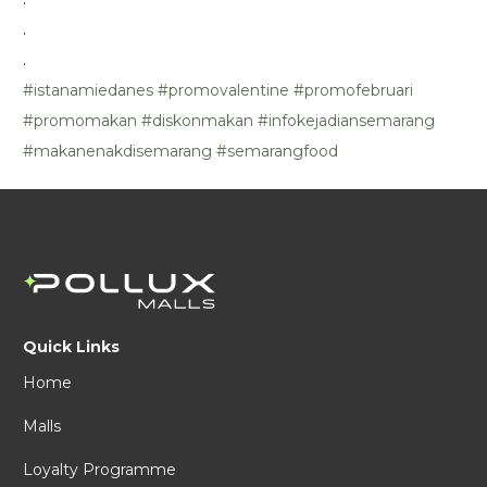
.
.
#istanamiedanes
#promovalentine
#promofebruari
#promomakan
#diskonmakan
#infokejadiansemarang
#makanenakdisemarang
#semarangfood
Quick Links
Home
Malls
Loyalty Programme